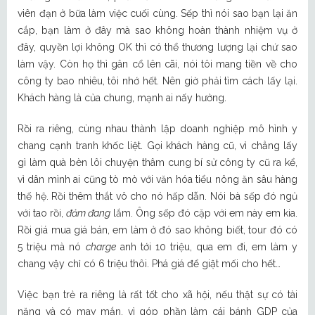
viên đạn ở bữa làm việc cuối cùng. Sếp thì nói sao bạn lại ăn
cắp, bạn làm ở đây mà sao không hoàn thành nhiệm vụ ở
đây, quyền lợi không OK thì có thể thương lượng lại chứ sao
làm vậy. Còn họ thì gân cổ lên cãi, nói tôi mang tiền về cho
công ty bao nhiêu, tôi nhớ hết. Nên giờ phải tìm cách lấy lại.
Khách hàng là của chung, mạnh ai nấy hưởng.
Rồi ra riêng, cùng nhau thành lập doanh nghiệp mô hình y
chang cạnh tranh khốc liệt. Gọi khách hàng cũ, vì chẳng lấy
gì làm quà bèn lôi chuyện thâm cung bí sử công ty cũ ra kể,
vì dân mình ai cũng tò mò với văn hóa tiểu nông ăn sâu hàng
thế hệ. Rồi thêm thắt vô cho nó hấp dẫn. Nói bà sếp đó ngủ
với tao rồi,
đảm đang
lắm. Ông sếp đó cặp với em này em kia.
Rồi giá mua giá bán, em làm ở đó sao không biết, tour đó có
5 triệu mà nó
charge
anh tới 10 triệu, qua em đi, em làm y
chang vậy chỉ có 6 triệu thôi. Phá giá để giật mối cho hết…
Việc bạn trẻ ra riêng là rất tốt cho xã hội, nếu thật sự có tài
năng và có may mắn, vì góp phần làm cái bánh GDP của