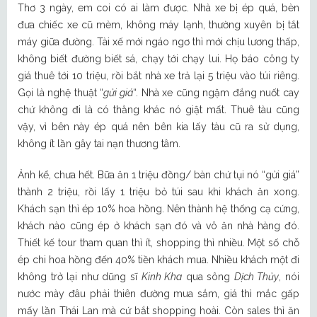
Thơ 3 ngày, em coi có ai làm được. Nhà xe bị ép quá, bèn
đưa chiếc xe cũ mèm, không máy lạnh, thường xuyên bị tắt
máy giữa đường. Tài xế mới ngáo ngơ thì mới chịu lương thấp,
không biết đường biết sá, chạy tới chạy lui. Họ báo công ty
giá thuê tới 10 triệu, rồi bắt nhà xe trả lại 5 triệu vào túi riêng.
Gọi là nghệ thuật “
gửi giá
“. Nhà xe cũng ngậm đắng nuốt cay
chứ không đi là có thằng khác nó giật mất. Thuê tàu cũng
vậy, vì bên này ép quá nên bên kia lấy tàu cũ ra sử dụng,
không ít lần gây tai nạn thương tâm.
Ảnh kể, chưa hết. Bữa ăn 1 triệu đồng/ bàn chứ tụi nó “gửi giá”
thành 2 triệu, rồi lấy 1 triệu bỏ túi sau khi khách ăn xong.
Khách sạn thì ép 10% hoa hồng. Nên thành hệ thống cạ cứng,
khách nào cũng ép ở khách sạn đó và vô ăn nhà hàng đó.
Thiết kế tour tham quan thì ít, shopping thì nhiều. Một số chỗ
ép chi hoa hồng đến 40% tiền khách mua. Nhiều khách một đi
không trở lại như dũng sĩ
Kinh Kha
qua sông
Dịch Thủy
, nói
nước mày đâu phải thiên đường mua sắm, giá thì mắc gấp
mấy lần Thái Lan mà cứ bắt shopping hoài. Còn sales thì ăn