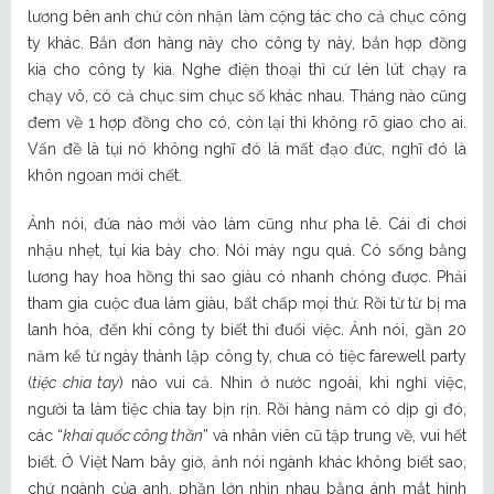
lương bên anh chứ còn nhận làm cộng tác cho cả chục công
ty khác. Bắn đơn hàng này cho công ty này, bắn hợp đồng
kia cho công ty kia. Nghe điện thoại thì cứ lén lút chạy ra
chạy vô, có cả chục sim chục số khác nhau. Tháng nào cũng
đem về 1 hợp đồng cho có, còn lại thì không rõ giao cho ai.
Vấn đề là tụi nó không nghĩ đó là mất đạo đức, nghĩ đó là
khôn ngoan mới chết.
Ảnh nói, đứa nào mới vào làm cũng như pha lê. Cái đi chơi
nhậu nhẹt, tụi kia bày cho. Nói mày ngu quá. Có sống bằng
lương hay hoa hồng thì sao giàu có nhanh chóng được. Phải
tham gia cuộc đua làm giàu, bất chấp mọi thứ. Rồi từ từ bị ma
lanh hóa, đến khi công ty biết thì đuổi việc. Ảnh nói, gần 20
năm kể từ ngày thành lập công ty, chưa có tiệc farewell party
(
tiệc chia tay
) nào vui cả. Nhìn ở nước ngoài, khi nghỉ việc,
người ta làm tiệc chia tay bịn rịn. Rồi hàng năm có dịp gì đó,
các “
khai quốc công thần
” và nhân viên cũ tập trung về, vui hết
biết. Ở Việt Nam bây giờ, ảnh nói ngành khác không biết sao,
chứ ngành của anh, phần lớn nhìn nhau bằng ánh mắt hình