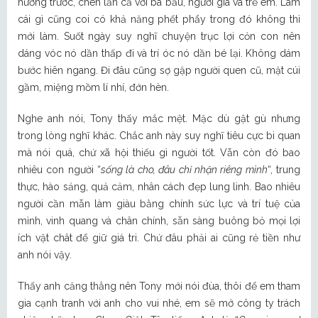
hưởng trước, chen lấn cả với bà bầu, người già và trẻ em. Làm
cái gì cũng coi có khả năng phết phẩy trong đó không thì
mới làm. Suốt ngày suy nghĩ chuyện trục lợi cỏn con nên
dáng vóc nó dần thấp đi và trí óc nó dần bé lại. Không dám
bước hiên ngang. Đi đâu cũng sợ gặp người quen cũ, mặt cúi
gầm, miệng mồm lí nhí, đớn hèn.
Nghe anh nói, Tony thấy mắc mệt. Mặc dù gật gù nhưng
trong lòng nghĩ khác. Chắc anh này suy nghĩ tiêu cực bi quan
mà nói quá, chứ xã hội thiếu gì người tốt. Vẫn còn đó bao
nhiêu con người “
sống là cho, đâu chỉ nhận riêng mình
“, trung
thực, hào sảng, quả cảm, nhân cách đẹp lung linh. Bao nhiêu
người cần mẫn làm giàu bằng chính sức lực và trí tuệ của
mình, vinh quang và chân chính, sẵn sàng buông bỏ mọi lợi
ích vật chât để giữ giá tri. Chứ đâu phải ai cũng rẻ tiền như
anh nói vậy.
Thấy anh căng thẳng nên Tony mới nói đùa, thôi để em tham
gia cạnh tranh với anh cho vui nhé, em sẽ mở công ty trách