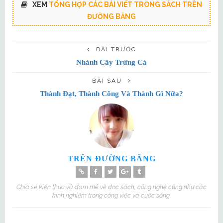
XEM
TỔNG HỢP CÁC BÀI VIẾT TRONG SÁCH TRÊN
ĐƯỜNG BĂNG
BÀI TRƯỚC
Nhành Cây Trứng Cá
BÀI SAU
Thành Đạt, Thành Công Và Thành Gì Nữa?
TRÊN ĐƯỜNG BĂNG
Chia sẻ kiến thức và đam mê về đọc sách, công nghệ cũng như các
kinh nghiệm trong công việc và cuộc sống.