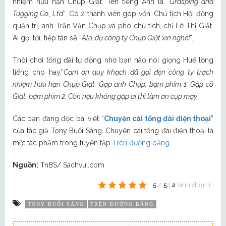
nhiệm hữu hạn Chụp Giật. Tên tiếng Anh là “
Grasping and
Tugging Co., Ltd
“. Có 2 thành viên góp vốn. Chủ tịch Hội đồng
quản trị, anh Trần Văn Chụp và phó chủ tịch, chị Lê Thị Giật.
Ai gọi tới, tiếp tân sẽ “
Alo, dạ công ty Chụp Giật xin nghe!
“.
Thôi chơi tổng đài tự động nhờ bạn nào nói giọng Huế lồng
tiếng cho hay.”
Cạm ơn quỵ khạch đã gọi đện công ty trạch
nhiệm hữu hạn Chụp Giật. Gặp anh Chụp, bậm phím 1. Gặp cô
Giật, bậm phím 2. Còn nệu không gặp ai thì làm ơn cụp mạy
”
Các bạn đang đọc bài viết “
Chuyện cái tổng đài điện thoại
”
của tác giả Tony Buổi Sáng. Chuyện cái tổng đài điện thoại là
một tác phẩm trong tuyển tập
Trên đường băng
.
Nguồn:
TnBS/ Sachvui.com
5
/
5
(
2
bình chọn
)
TONY BUỔI SÁNG
TRÊN ĐƯỜNG BĂNG