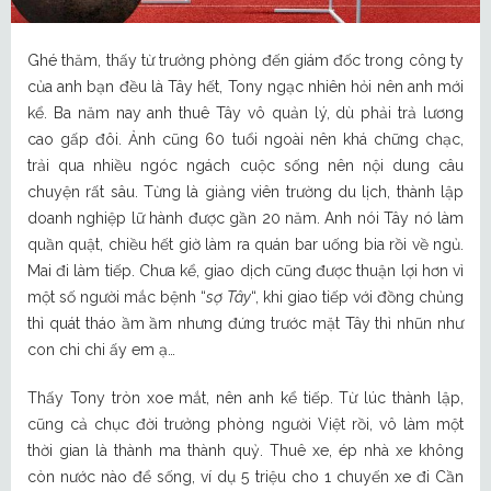
Ghé thăm, thấy từ trưởng phòng đến giám đốc trong công ty
của anh bạn đều là Tây hết, Tony ngạc nhiên hỏi nên anh mới
kể. Ba năm nay anh thuê Tây vô quản lý, dù phải trả lương
cao gấp đôi. Ảnh cũng 60 tuổi ngoài nên khá chững chạc,
trải qua nhiều ngóc ngách cuộc sống nên nội dung câu
chuyện rất sâu. Từng là giảng viên trường du lịch, thành lập
doanh nghiệp lữ hành được gần 20 năm. Anh nói Tây nó làm
quần quật, chiều hết giờ làm ra quán bar uống bia rồi về ngủ.
Mai đi làm tiếp. Chưa kể, giao dịch cũng được thuận lợi hơn vì
một số người mắc bệnh “
sợ Tây
“, khi giao tiếp với đồng chủng
thì quát tháo ầm ầm nhưng đứng trước mặt Tây thì nhũn như
con chi chi ấy em ạ…
Thấy Tony tròn xoe mắt, nên anh kể tiếp. Từ lúc thành lập,
cũng cả chục đời trưởng phòng người Việt rồi, vô làm một
thời gian là thành ma thành quỷ. Thuê xe, ép nhà xe không
còn nước nào để sống, ví dụ 5 triệu cho 1 chuyến xe đi Cần