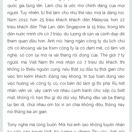
quốc gia tăng lên. Làm chủ là ước mơ chính đáng của mọi
người. Tuy nhiên, tư thế làm chủ như thế nào mới là đáng nói.
Năm 2012, hơn 25 triệu khách khách đến Malaysia, hơn 22
triệu khách đến Thái Lan, đến Singapore là 15 triệu, trong khi
đến nước mình chỉ có 7 triệu, dù lượng di sản và cảnh đẹp để
tham quan đều hơn. Anh nói, hàng ngàn công ty du lịch chứ
chỉ có khoảng vài ba trăm công ty là có đam mê, có tâm với
nghề, số còn lại mở ra vài tháng rồi đóng cửa. Thế giới 7 tỷ
người, mà Việt Nam thì mới nhận có 7 triệu du khách, thì
không lo thiếu nguồn cung, nếu thật sự đầu tư thời gian cho
việc tìm kiếm khách. Đằng này không, trí tuệ toàn dùng vào
việc hướng về công ty cũ, coi bên đó làm gì thì phá. Rủ hết
nhân viên về, vây cánh với nhau cạnh tranh cho sếp cũ biết
mặt, không rõ hận thù gì dữ dội vậy. Nhưng đâu vài ba tháng
lại tan rã, chửi nhau ỏm tỏi vì ăn chia không đều, thằng này
nói thằng kia ăn gian.
Tony nghe mà lòng buồn. Mới hỏi anh sao không tuyển nhân
sự cấp cao người Việt, trả lương y chang Tây vậy. Ảnh nói