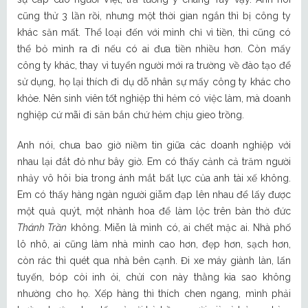
cũng thử 3 lần rồi, nhưng một thời gian ngắn thì bị công ty
khác săn mất. Thể loại đến với mình chỉ vì tiền, thì cũng có
thể bỏ mình ra đi nếu có ai đưa tiền nhiều hơn. Còn mấy
công ty khác, thay vì tuyển người mới ra trường về đào tạo để
sử dụng, họ lại thích đi dụ dỗ nhân sự mấy công ty khác cho
khỏe. Nên sinh viên tốt nghiệp thì hẻm có việc làm, mà doanh
nghiệp cứ mãi đi săn bắn chứ hẻm chịu gieo trồng.
Anh nói, chưa bao giờ niềm tin giữa các doanh nghiệp với
nhau lại đắt đỏ như bây giờ. Em có thấy cảnh cả trăm người
nhảy vô hôi bia trong ánh mắt bất lực của anh tài xế không.
Em có thấy hàng ngàn người giẫm đạp lên nhau để lấy được
một quả quýt, một nhành hoa để làm lộc trên bàn thờ đức
Thánh Trần
không. Miễn là mình có, ai chết mặc ai. Nhà phố
lô nhô, ai cũng làm nhà mình cao hơn, đẹp hơn, sạch hơn,
còn rác thì quét qua nhà bên cạnh. Đi xe máy giành làn, lấn
tuyến, bóp còi inh ỏi, chửi con này thằng kia sao không
nhường cho họ. Xếp hàng thì thích chen ngang, mình phải