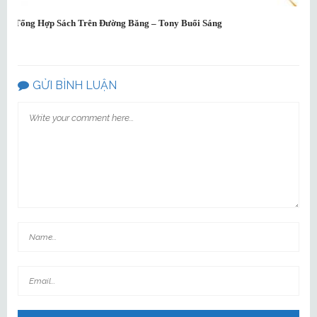
Tổng Hợp Sách Trên Đường Băng – Tony Buổi Sáng
Tr
GỬI BÌNH LUẬN