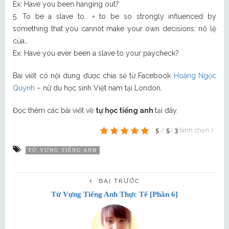
Ex: Have you been hanging out?
5. To be a slave to.. = to be so strongly influenced by
something that you cannot make your own decisions: nô lệ
của…
Ex: Have you ever been a slave to your paycheck?
Bài viết có nội dung được chia sẻ từ Facebook
Hoàng Ngọc
Quỳnh
– nữ du học sinh Việt nam tại London.
Đọc thêm các bài viết về
tự học tiếng anh
tại đây.
5
/
5
(
3
bình chọn
)
TỪ VỰNG TIẾNG ANH
BÀI TRƯỚC
Từ Vựng Tiếng Anh Thực Tế [Phần 6]