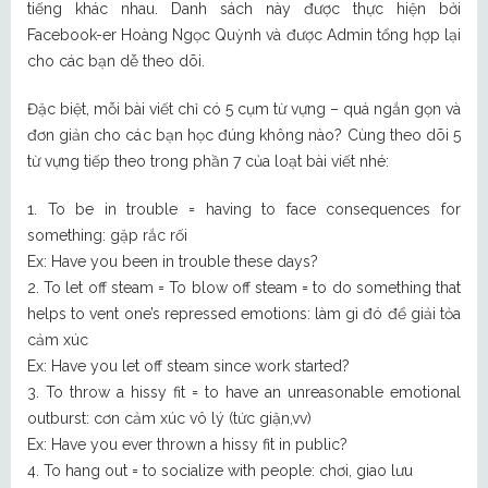
tiếng khác nhau. Danh sách này được thực hiện bởi
Facebook-er Hoàng Ngọc Quỳnh và được Admin tổng hợp lại
cho các bạn dễ theo dõi.
Đặc biệt, mỗi bài viết chỉ có 5 cụm từ vựng – quá ngắn gọn và
đơn giản cho các bạn học đúng không nào? Cùng theo dõi 5
từ vựng tiếp theo trong phần 7 của loạt bài viết nhé:
1. To be in trouble = having to face consequences for
something: gặp rắc rối
Ex: Have you been in trouble these days?
2. To let off steam = To blow off steam = to do something that
helps to vent one’s repressed emotions: làm gì đó để giải tỏa
cảm xúc
Ex: Have you let off steam since work started?
3. To throw a hissy fit = to have an unreasonable emotional
outburst: cơn cảm xúc vô lý (tức giận,vv)
Ex: Have you ever thrown a hissy fit in public?
4. To hang out = to socialize with people: chơi, giao lưu