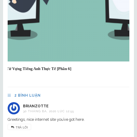
Từ Vựng Tiếng Anh Thực Tế [Phần 6]
Từ 
2 BÌNH LUẬN
BRIANZOTTE
30 THÁNG BA, 2020 LÚC 12:55
Greetings, nice internet site you’ve got here.
TRẢ LỜI