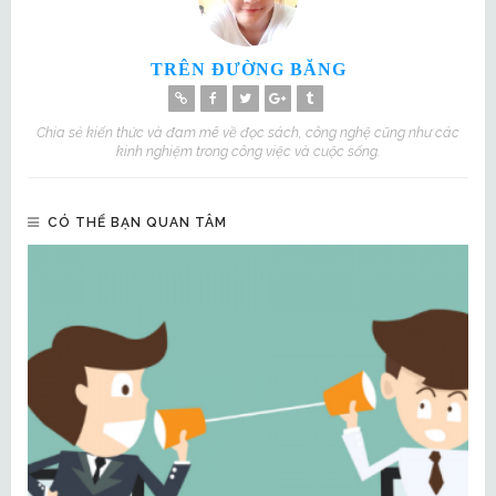
TRÊN ĐƯỜNG BĂNG
Chia sẻ kiến thức và đam mê về đọc sách, công nghệ cũng như các
kinh nghiệm trong công việc và cuộc sống.
CÓ THỂ BẠN QUAN TÂM