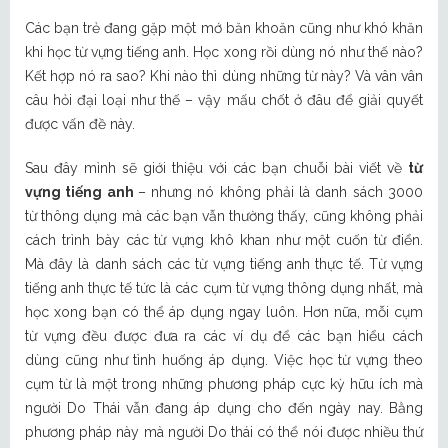
Các bạn trẻ đang gặp một mớ băn khoăn cũng như khó khăn
khi học từ vựng tiếng anh. Học xong rồi dùng nó như thế nào?
Kết hợp nó ra sao? Khi nào thì dùng những từ này? Và vân vân
câu hỏi đại loại như thế – vậy mấu chốt ở đâu để giải quyết
được vấn đề này.
Sau đây mình sẽ giới thiệu với các bạn chuỗi bài viết về
từ
vựng tiếng anh
– nhưng nó không phải là danh sách 3000
từ thông dụng mà các bạn vẫn thường thấy, cũng không phải
cách trình bày các từ vựng khô khan như một cuốn từ điển.
Mà đây là danh sách các từ vựng tiếng anh thực tế. Từ vựng
tiếng anh thực tế tức là các cụm từ vựng thông dụng nhất, mà
học xong bạn có thể áp dụng ngay luôn. Hơn nữa, mỗi cụm
từ vựng đều được đưa ra các ví dụ để các bạn hiểu cách
dùng cũng như tình huống áp dụng. Việc học từ vựng theo
cụm từ là một trong những phương pháp cực kỳ hữu ích mà
người Do Thái vẫn đang áp dụng cho đến ngày nay. Bằng
phương pháp này mà người Do thái có thể nói được nhiều thứ